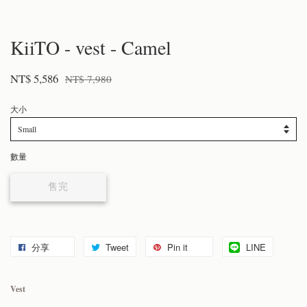
KiiTO - vest - Camel
NT$ 5,586
NT$ 7,980
大小
數量
售完
分享
Tweet
Pin it
LINE
Vest