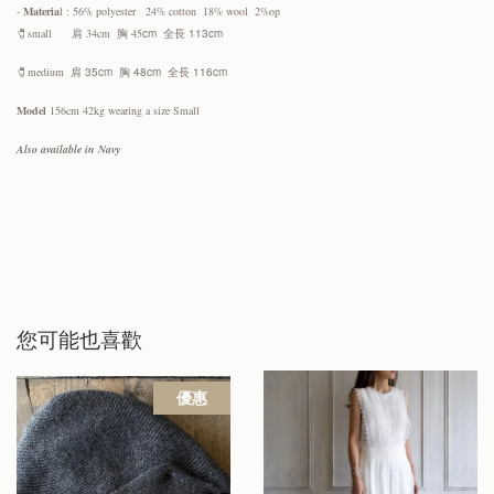
-
Materia
l : 56% polyester 24% cotton 18% wool 2%op
🧷
small 肩 34cm 胸 45
cm 全長 113cm
🧷
medium 肩
35
cm 胸 48cm 全長 116cm
Model
156cm 42kg wearing a size Small
Also available in Navy
您可能也喜歡
優惠