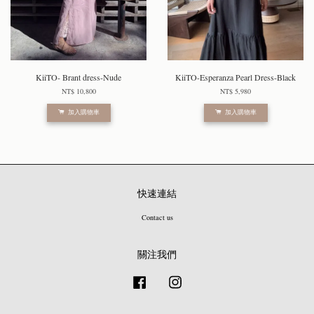
KiiTO- Brant dress-Nude
KiiTO-Esperanza Pearl Dress-Black
NT$ 10,800
NT$ 5,980
加入購物車
加入購物車
快速連結
Contact us
關注我們
Facebook
Instagram