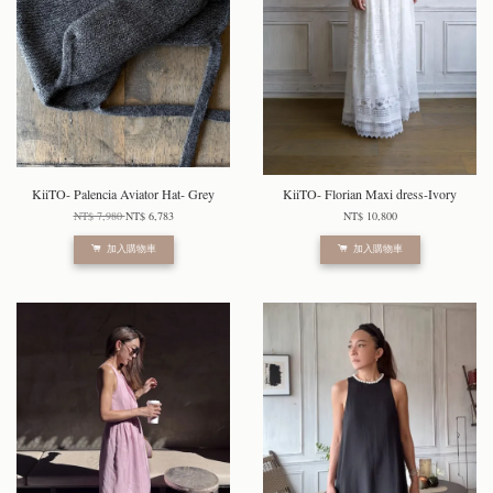
KiiTO- Palencia Aviator Hat- Grey
KiiTO- Florian Maxi dress-Ivory
NT$ 7,980
NT$ 6,783
NT$ 10,800
加入購物車
加入購物車