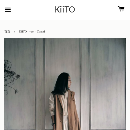
KiiTO
›
首頁
KiiTO - vest - Camel