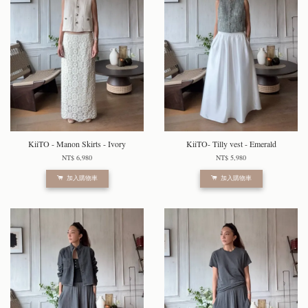
KiiTO - Manon Skirts - Ivory
KiiTO- Tilly vest - Emerald
NT$ 6,980
NT$ 5,980
加入購物車
加入購物車