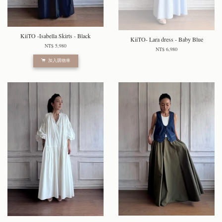
KiiTO -Isabella Skirts - Black
KiiTO- Lara dress - Baby Blue
NT$ 5,980
NT$ 6,980
加入購物車