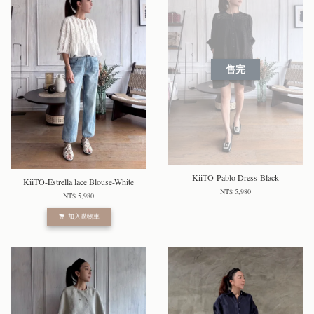
售完
KiiTO-Pablo Dress-Black
KiiTO-Estrella lace Blouse-White
NT$ 5,980
NT$ 5,980
加入購物車