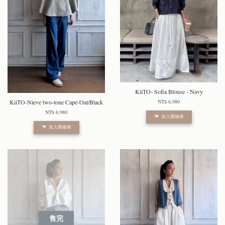
KiiTO- Sofia Blouse - Navy
KiiTO-Nieve two-tone Cape-Oat/Black
NT$ 6,980
NT$ 6,980
加入購物車
加入購物車
售完