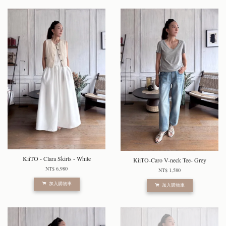
KiiTO - Clara Skirts - White
KiiTO-Caro V-neck Tee- Grey
NT$ 6,980
NT$ 1,580
加入購物車
加入購物車