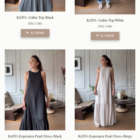
KiiTO- Gabin Top-Black
KiiTO- Gabin Top-White
NT$ 3,980
NT$ 3,980
加入購物車
加入購物車
KiiTO-Esperanza Pearl Dress-Black
KiiTO-Esperanza Pearl Dress-Beige