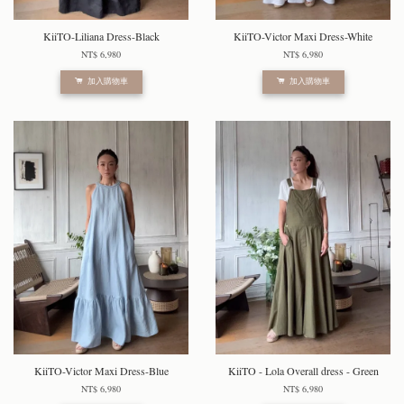
KiiTO-Liliana Dress-Black
KiiTO-Victor Maxi Dress-White
NT$ 6,980
NT$ 6,980
加入購物車
加入購物車
KiiTO-Victor Maxi Dress-Blue
KiiTO - Lola Overall dress - Green
NT$ 6,980
NT$ 6,980