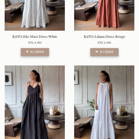
KiiTO-Elio Maxi Dress-White
KiiTO-Liliana Dress-Rouge
NT$ 8,980
NT$ 6,980
加入購物車
加入購物車