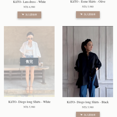
KiiTO - Esme Skirts - Olive
KiiTO- Lara dress - White
NT$ 5,980
NT$ 6,980
加入購物車
加入購物車
售完
KiiTO- Diogo long Shirts - White
KiiTO- Diogo long Shirts - Black
NT$ 5,980
NT$ 5,980
加入購物車