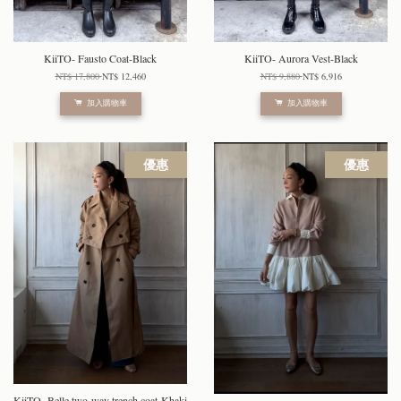
KiiTO- Fausto Coat-Black
KiiTO- Aurora Vest-Black
NT$ 17,800
NT$ 12,460
NT$ 9,880
NT$ 6,916
加入購物車
加入購物車
優惠
優惠
KiiTO- Belle two-way trench coat-Khaki