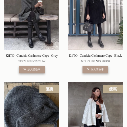
KiiTO- Candela Cashmere Cape- Grey
KiiTO- Candela Cashmere Cape- Black
NT$ 29,800
NT$ 20,860
NT$ 29,800
NT$ 20,860
加入購物車
加入購物車
優惠
優惠