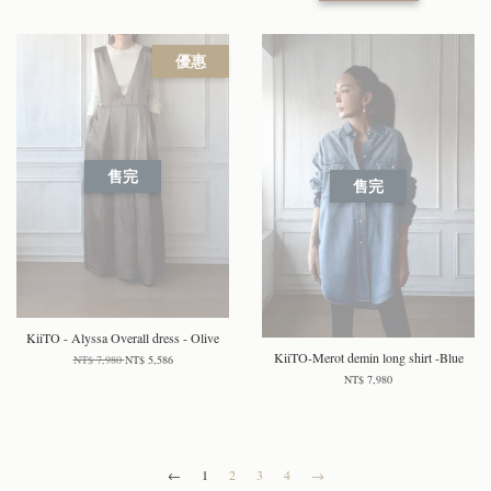
優惠
售完
售完
KiiTO - Alyssa Overall dress - Olive
KiiTO-Merot demin long shirt -Blue
NT$ 7,980
NT$ 5,586
NT$ 7,980
←
1
2
3
4
→