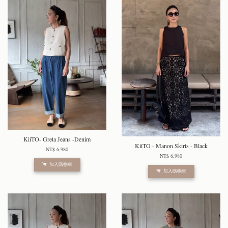
KiiTO- Greta Jeans -Denim
KiiTO - Manon Skirts - Black
NT$ 6,980
NT$ 6,980
加入購物車
加入購物車