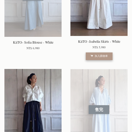
KiiTO -Isabella Skirts - White
KiiTO- Sofia Blouse - White
NT$ 5,980
NT$ 6,980
加入購物車
售完