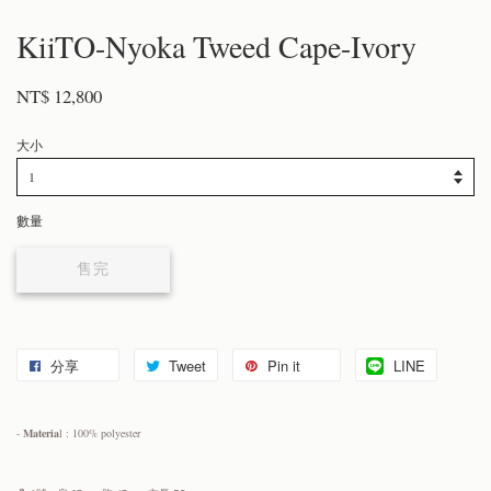
KiiTO-Nyoka Tweed Cape-Ivory
NT$ 12,800
大小
數量
售完
分享
Tweet
Pin it
LINE
-
Materia
l : 100% polyester