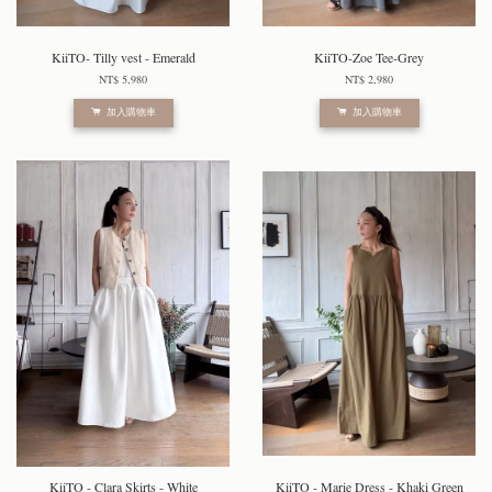
KiiTO- Tilly vest - Emerald
KiiTO-Zoe Tee-Grey
NT$ 5,980
NT$ 2,980
加入購物車
加入購物車
KiiTO - Clara Skirts - White
KiiTO - Marie Dress - Khaki Green