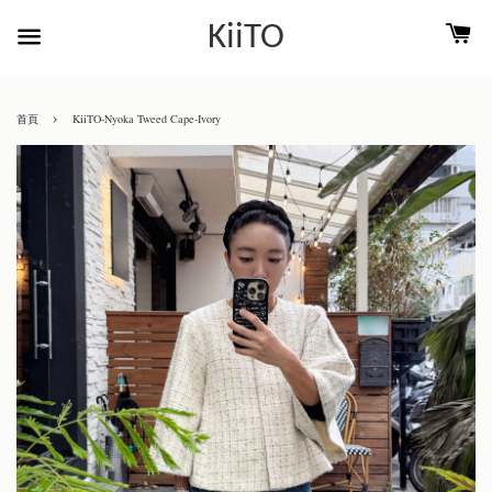
KiiTO
›
首頁
KiiTO-Nyoka Tweed Cape-Ivory