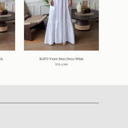
ck
KiiTO-Victor Maxi Dress-White
NT$ 6,980