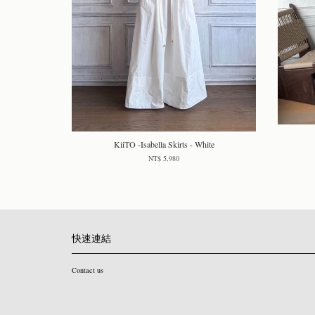
KiiTO -Isabella Skirts - White
NT$ 5,980
快速連結
Contact us