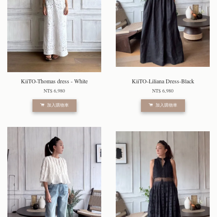
KiiTO-Thomas dress - White
KiiTO-Liliana Dress-Black
NT$ 6,980
NT$ 6,980
加入購物車
加入購物車