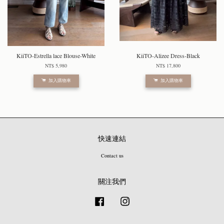
KiiTO-Estrella lace Blouse-White
KiiTO-Alizee Dress-Black
NT$ 5,980
NT$ 17,800
加入購物車
加入購物車
快速連結
Contact us
關注我們
Facebook
Instagram