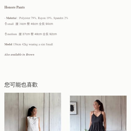
Honore Pants
-
Materia
l : Polyester 79%, Rayon 19%, Spandex 2%
🧷
small 腰 34
cm 臀 46cm 全長 90cm
🧷
medium
腰 37
cm 臀 48cm 全長 92cm
Model
156cm 42kg wearing a size Small
Also available in Brown
您可能也喜歡