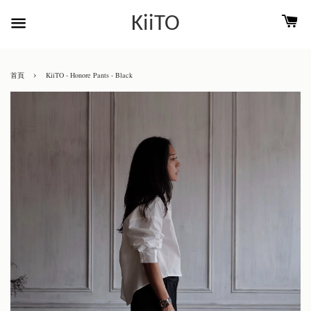
KiiTO
›
首頁
KiiTO - Honore Pants - Black