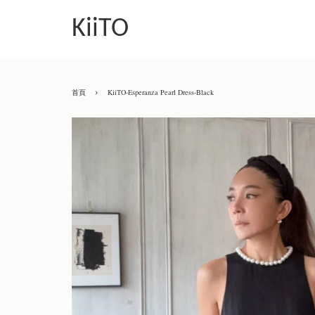
KiiTO
›
首頁
KiiTO-Esperanza Pearl Dress-Black