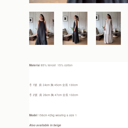
Materia
l 85% tencel  15% cotton
cm 胸 45cm 全長 130cm 
🧷 1號
  肩 24
🧷 2號
  肩
cm 胸 47cm 全長 132cm 
 26
Model
 156cm 42kg wearing 
a size 1
Also available in beige