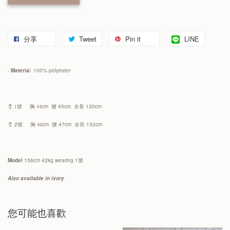
分享
Tweet
Pin it
LINE
-
Materia
l 100% polyester
🧷 1號
胸 44
cm 腰 45cm 全長 130cm
🧷 2號
胸 46
cm 腰 47cm 全長 132cm
Model
156cm 42kg wearing 1號
Also available in ivory
您可能也喜歡