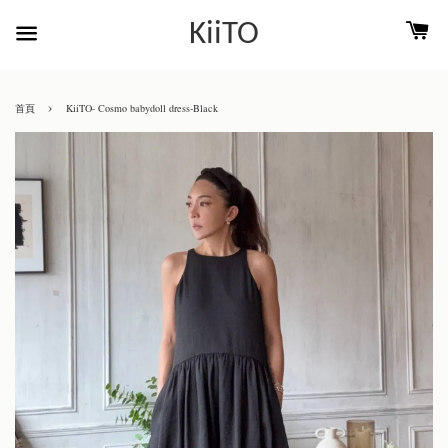
KiiTO
›
首頁
KiiTO- Cosmo babydoll dress-Black