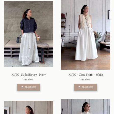
KiiTO- Sofia Blouse - Navy
KiiTO - Clara Skirts - White
NT$ 6,980
NT$ 6,980
加入購物車
加入購物車