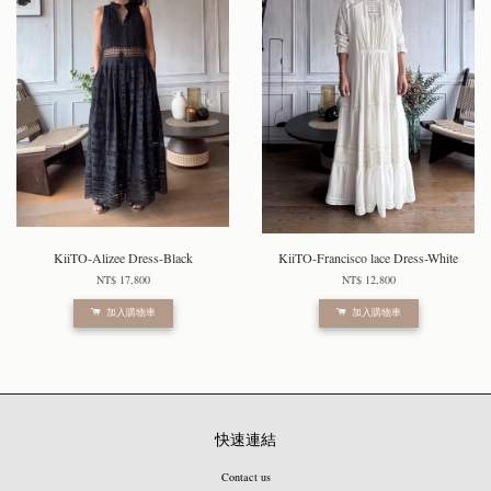
KiiTO-Alizee Dress-Black
KiiTO-Francisco lace Dress-White
NT$ 17,800
NT$ 12,800
加入購物車
加入購物車
快速連結
Contact us