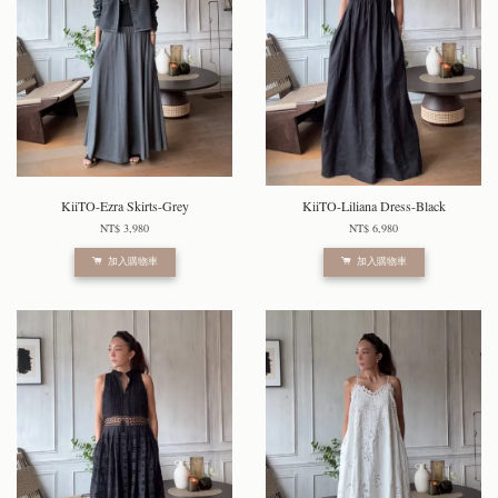
KiiTO-Ezra Skirts-Grey
KiiTO-Liliana Dress-Black
NT$ 3,980
NT$ 6,980
加入購物車
加入購物車