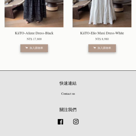
KiiTO-Alizee Dress-Black
KiiTO-Elio Maxi Dress-White
NT$ 17,800
NT$ 8,980
加入購物車
加入購物車
快速連結
Contact us
關注我們
Facebook
Instagram