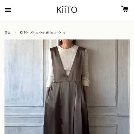
KiiTO
›
首頁
KiiTO - Alyssa Overall dress - Olive