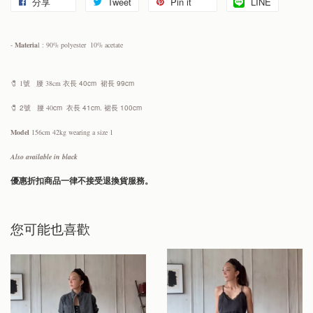
分享
Tweet
Pin it
LINE
-
Materia
l : 90% polyester 10% acetate
🧷 1號
腰 38cm
衣長 40cm 裙長 99cm
🧷 2號
腰 40
cm 衣長 41cm.
裙長 100cm
Model
156cm 42kg wearing a size 1
Also available in black
優惠折扣商品一律不接受退換貨服務。
您可能也喜歡