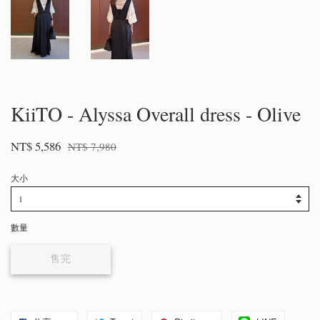
KiiTO - Alyssa Overall dress - Olive
NT$ 5,586
NT$ 7,980
大小
數量
售完