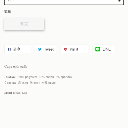
數量
售完
分享
Tweet
Pin it
LINE
Cape with cuffs
-
Materia
l : 60
% polyester 35% cotton 5% spandex
🧷one size
肩 38cm 胸 46
cm 全長 58cm
Model
156cm 42kg