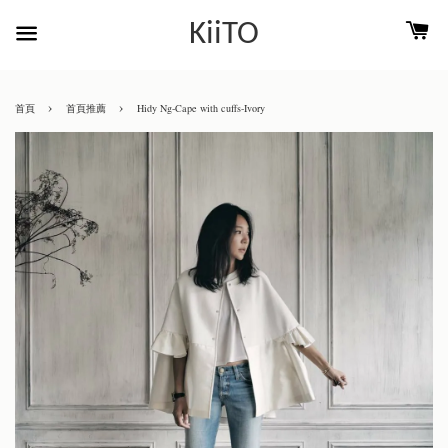
KiiTO
›
›
首頁
首頁推薦
Hidy Ng-Cape with cuffs-Ivory