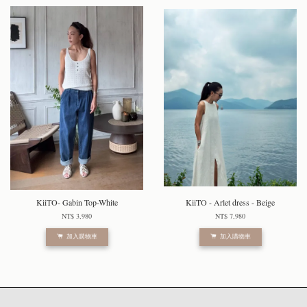
KiiTO- Gabin Top-White
KiiTO - Arlet dress - Beige
NT$ 3,980
NT$ 7,980
加入購物車
加入購物車