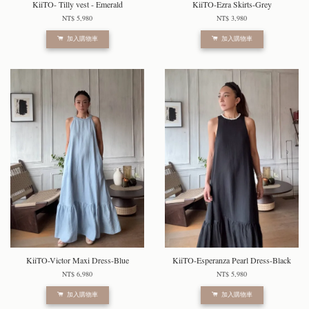
KiiTO- Tilly vest - Emerald
KiiTO-Ezra Skirts-Grey
NT$ 5,980
NT$ 3,980
加入購物車
加入購物車
KiiTO-Victor Maxi Dress-Blue
KiiTO-Esperanza Pearl Dress-Black
NT$ 6,980
NT$ 5,980
加入購物車
加入購物車