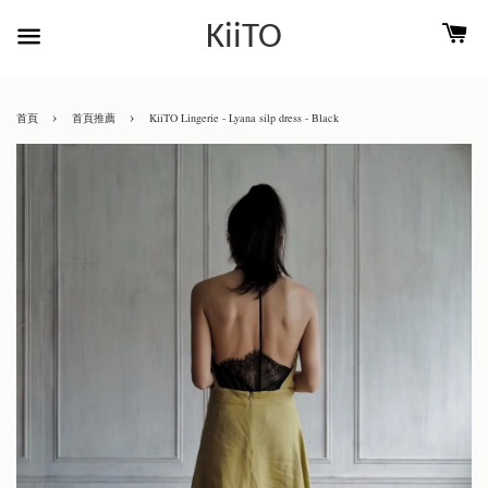
KiiTO
›
›
首頁
首頁推薦
KiiTO Lingerie - Lyana silp dress - Black